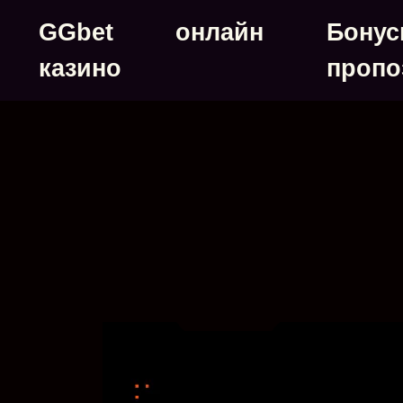
GGbet онлайн
Бонус
казино
пропо