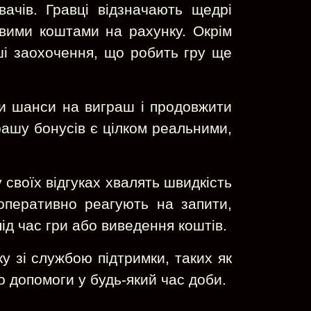
ачів. Гравці відзначають щедрі
овими коштами на рахунку. Окрім
нші заохочення, що робить гру ще
ти шанси на виграш і продовжити
рашу бонусів є цілком реальними,
у своїх відгуках хвалять швидкість
оперативно реагують на запити,
д час гри або виведення коштів.
ку зі службою підтримки, таких як
 допомоги у будь-який час доби.