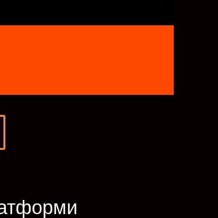
латформи