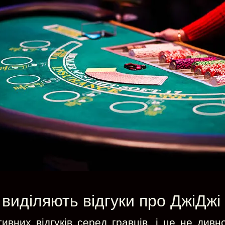
виділяють відгуки про ДжіДжі
ивних відгуків серед гравців, і це не див