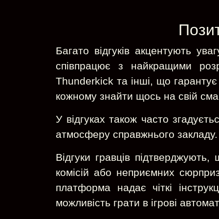
Позит
Багато відгуків акцентують ува
співпрацює з найкращими розр
Thunderkick та інші, що гарантує
кожному знайти щось на свій смак:
У відгуках також часто згадуєть
атмосферу справжнього закладу.
Відгуки гравців підтверджують
комісій або неприємних сюрприз
платформа надає чіткі інструк
можливість грати в ігрові автома