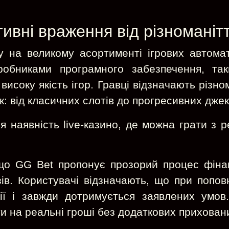
ивні враження від різноманітт
гу на великому асортименті ігрових автома
обниками програмного забезпечення, таки
 високу якість ігор. Гравці відзначають різно
 від класичних слотів до прогресивних джекпо
ся наявність live-казино, де можна грати 
, що GG Bet пропонує прозорий процес фіна
ів. Користувачі відзначають, що при поповн
ції і завжди дотримується заявлених умов
ти на реальні гроші без додаткових прихован