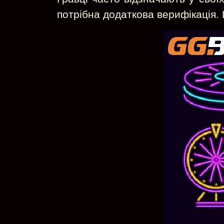
потрібна додаткова верифікація.