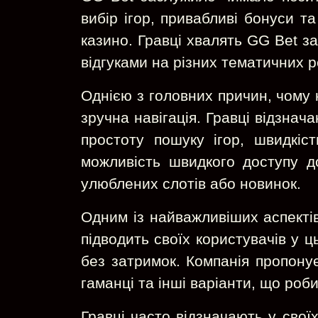
вибір ігор, привабливі бонуси т
казино. Гравці хвалять GG Bet за
відгуками на різних тематичних 
Однією з головних причин, чому к
зручна навігація. Гравці відзнач
простоту пошуку ігор, швидкіс
можливість швидкого доступу до
улюблених слотів або новинок.
Одним із найважливіших аспектів
підводить своїх користувачів у ц
без затримок. Компанія пропонує
гаманці та інші варіанти, що ро
Гравці часто відзначають у свої