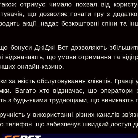
акож отримує чимало похвал від користув
стувачів, що дозволяє почати гру з додатк
одить акції, надає безкоштовні спіни та і
е, що бонуси ДжіДжі Бет дозволяють збільши
чі відзначають, що умови отримання та відіг
інших онлайн-казино.
и за якість обслуговування клієнтів. Гравці 
имки. Багато хто відзначає, що оператори 
ь з будь-якими труднощами, що виникають пі
учність у використанні різних каналів зв’яз
о телефон, що забезпечує швидкий доступ до