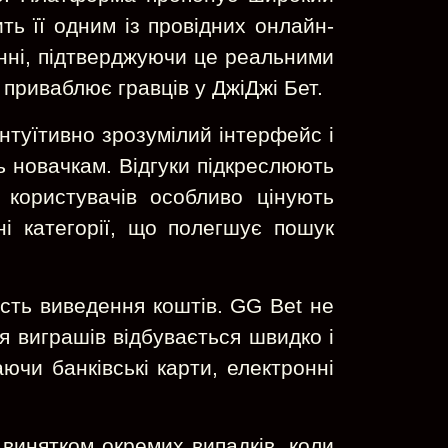
ть її одним із провідних онлайн-
ванні, підтверджуючи це реальними
приваблює гравців у ДжіДжі Бет.
інтуїтивно зрозумілий інтерфейс і
ть новачкам. Відгуки підкреслюють
 користувачів особливо цінують
ні категорії, що полегшує пошук
ість виведення коштів. GG Bet не
ня виграшів відбувається швидко і
ючи банківські карти, електронні
 винятком окремих випадків, коли